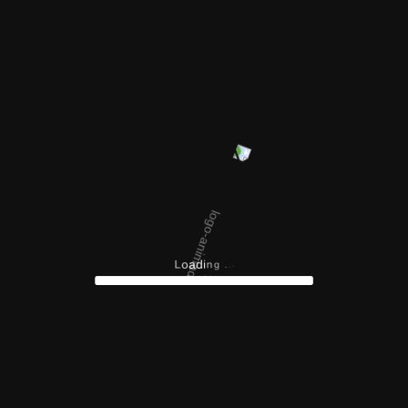
n
i
g
d
.
a
.
o
.
L
100%
ogramas de estudio, admisiones o actividades?
os o visítanos directamente en nuestras oficinas.
Teléfono