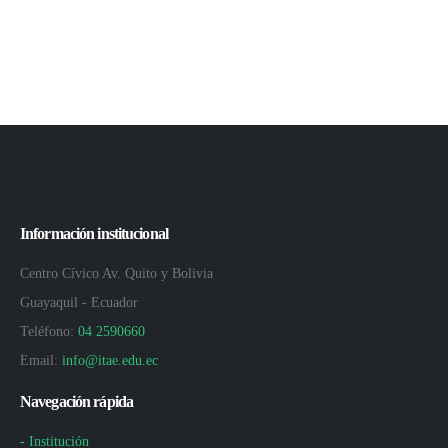
Información institucional
Centro Cívico Av. Quito y Bolivia
Guayaquil - Ecuador
Teléfono:
04 2590660
Email:
info@itae.edu.ec
Navegación rápida
- Institución