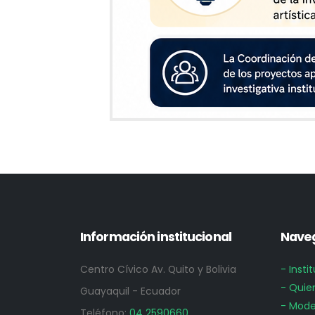
Información institucional
Naveg
Centro Cívico Av. Quito y Bolivia
- Insti
- Quie
Guayaquil - Ecuador
- Mode
Teléfono:
04 2590660