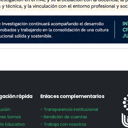
ación rápida
Enlaces complementarios
tución
- Transparencia institucional
nes Somos
- Rendición de cuentas
lo Educativo
- Trabaja con nosotros