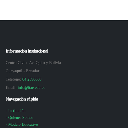
Información institucional
Centro Cívico Av. Quito y Bolivia
Guayaquil - Ecuador
Teléfono:
04 2590660
Email:
info@itae.edu.ec
Navegación rápida
- Institución
- Quienes Somos
- Modelo Educativo