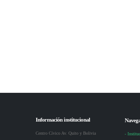
Información institucional
Navega
Centro Cívico Av. Quito y Bolivia
- Institu